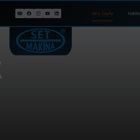
Ana Sayfa
Hakkı
K