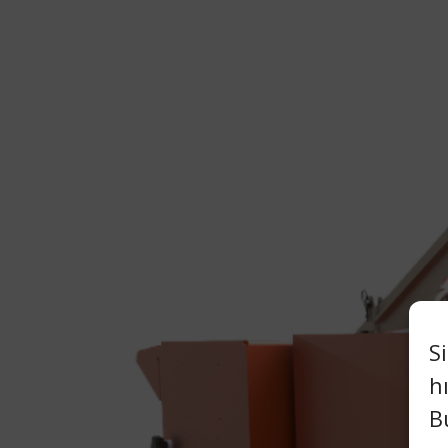
S
h
B