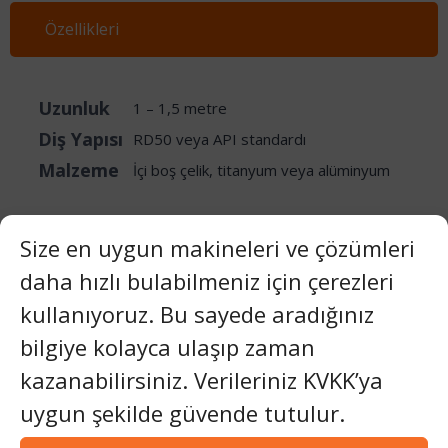
Özellikleri
Uzunluk
1 – 1,5 metre
Diş Yapısı
RD50 veya API standardı
Malzeme
İçi boş çelik, titanyum veya alüminyum
Size en uygun makineleri ve çözümleri
daha hızlı bulabilmeniz için çerezleri
Video
kullanıyoruz. Bu sayede aradığınız
bilgiye kolayca ulaşıp zaman
Galeri
kazanabilirsiniz. Verileriniz KVKK’ya
uygun şekilde güvende tutulur.
Teknik Doküman