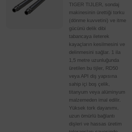
TIGER TIJLER, sondaj
makinesinin ürettiği torku
(dönme kuvvetini) ve itme
gücünü delik dibi
tabancaya ileterek
kayaçların kesilmesini ve
delinmesini sağlar. 1 ila
1,5 metre uzunluğunda
üretilen bu tijler, RD50
veya API diş yapısına
sahip içi boş çelik,
titanyum veya alüminyum
malzemeden imal edilir.
Yüksek tork dayanımı,
uzun ömürlü bağlantı
dişleri ve hassas üretim
toleransları sayesinde