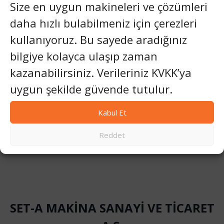
Size en uygun makineleri ve çözümleri
Vizyon
daha hızlı bulabilmeniz için çerezleri
kullanıyoruz. Bu sayede aradığınız
Set Makina, yenilikçiliği, sürdürülebilirliği ve teknolojik ilerlemeyi
teşvik ederek endüstriyel makine üretiminde küresel bir lider
bilgiye kolayca ulaşıp zaman
olmayı öngörmektedir. Mühendislikte mükemmellik standardını
kazanabilirsiniz. Verileriniz KVKK’ya
belirlemeyi, müşterilerimizin büyümesini geleceğe hazır
çözümlerle desteklemeyi ve akıllı üretimin geleceğini
uygun şekilde güvende tutulur.
şekillendiren araştırmalara, insanlara ve ortaklıklara sürekli
yatırım yapmayı hedefliyoruz.
Kabul Et
Reddet
SET-A MAKİNA SANAYİ VE TİCARET