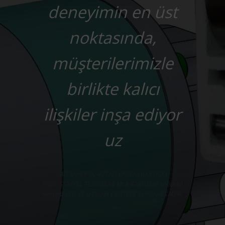
deneyimin en üst
noktasında,
müşterilerimizle
birlikte kalıcı
ilişkiler inşa ediyor
uz
SET MAKINA, 40’TAN FAZLA ÜLKEDEKI
ENDÜSTRIYEL TESISLERE MÜHENDISLIK ÜRÜNÜ
MAKINELER VE UZMAN DESTEĞI SUNMAKTADIR.