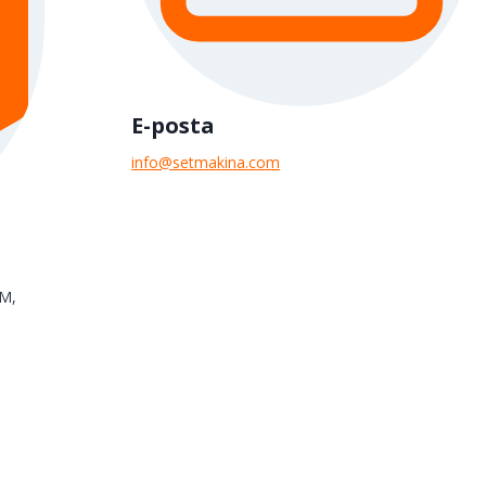
E-posta
info@setmakina.com
İM,