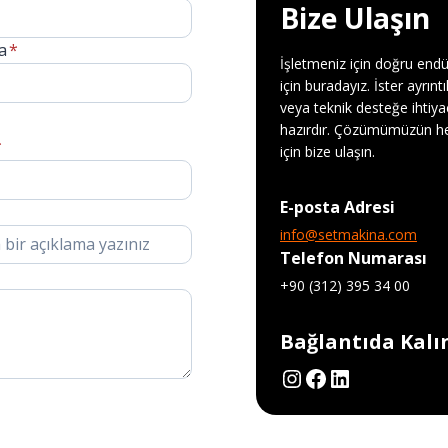
Bize Ulaşın
a
*
İşletmeniz için doğru end
için buradayız. İster ayrınt
veya teknik desteğe ihtiya
hazırdır. Çözümümüzün hed
*
için bize ulaşın.
E-posta Adresi
info@setmakina.com
Telefon Numarası
+90 (312) 395 34 00
Bağlantıda Kalın
Instagram
Facebook
LinkedIn