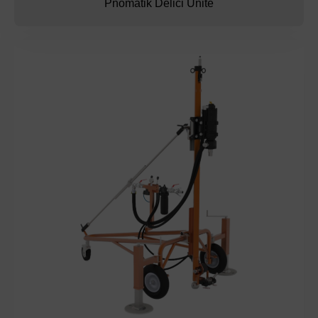
Pnömatik Delici Ünite