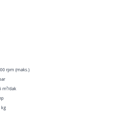
00 rpm (maks.)
bar
5 m³/dak
hp
 kg