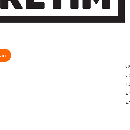
man
60
6 
1,
2 
27