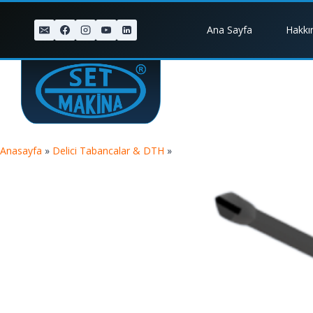
Ana Sayfa
Hakkı
Anasayfa
»
Delici Tabancalar & DTH
»
TIGER YT28