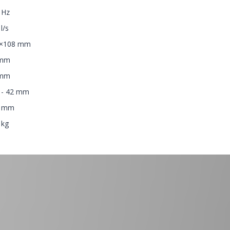
 Hz
l/s
×108 mm
 mm
 mm
 - 42 mm
0 mm
 kg