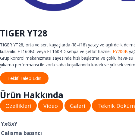
TIGER YT28
TIGER YT28, orta ve sert kayaçlarda (f8–f18) yatay ve açılı delik delme 
kullanılır. FT160BC veya FT160BD sehpa ve şeffaf hazneli
FY200B
yağ
Grup kontrol mekanizması sayesinde hızlı başlatma ve çoklu hava-su ayarl
yıkama performansı ile zorlu saha koşullarında kararlı ve yüksek verim
Teklif Talep Edin
Ürün Hakkında
Özellikleri
Video
Galeri
Teknik Dokü
YxGxY
Çalışma basıncı