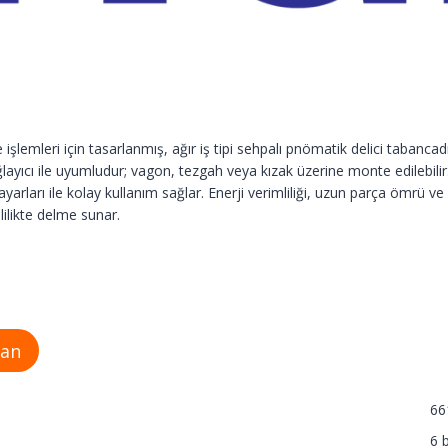
işlemleri için tasarlanmış, ağır iş tipi sehpalı pnömatik delici tabanca
layıcı ile uyumludur; vagon, tezgah veya kızak üzerine monte edilebilir
arı ile kolay kullanım sağlar. Enerji verimliliği, uzun parça ömrü ve bas
lilikte delme sunar.
man
66
6 