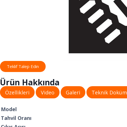
Teklif Talep Edin
Ürün Hakkında
Özellikleri
Video
Galeri
Teknik Dokü
Model
Tahvil Oranı
Çıkış Açısı