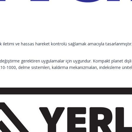
rk iletimi ve hassas hareket kontrolü sağlamak amacıyla tasarlanmıştı
eğiştirme gerektiren uygulamalar için uygundur. Kompakt planet dişli ya
RR10-1000, delme sistemleri, kaldırma mekanizmaları, indeksleme ünitel