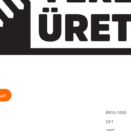
man
RR10-1000
24:1
180°