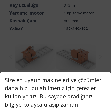
Ray uzunluğu
3+3 m
Yardımcı motor
1 hp servo motor
Kasnak Çapı
800 mm
YxGxY
195x140x162
Size en uygun makineleri ve çözümleri
Video
daha hızlı bulabilmeniz için çerezleri
kullanıyoruz. Bu sayede aradığınız
Galeri
bilgiye kolayca ulaşıp zaman