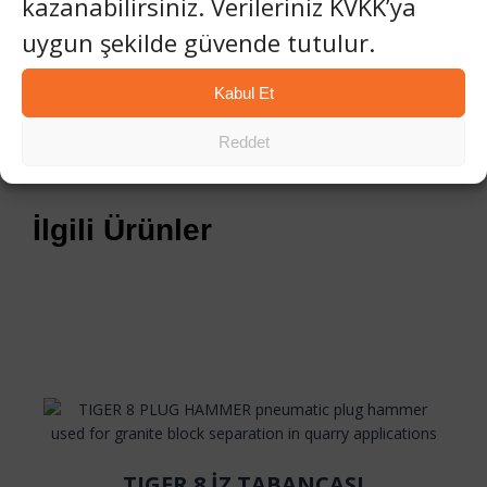
kazanabilirsiniz. Verileriniz KVKK’ya
Teknik Doküman
uygun şekilde güvende tutulur.
Kabul Et
Reddet
İlgili Ürünler
TIGER 8 İZ TABANCASI