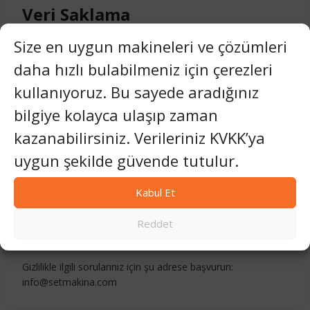
Veri Saklama
Size en uygun makineleri ve çözümleri
Form gönderimleri 12 aya kadar saklanır. Bülten verileri siz
aboneliğinizi iptal edene kadar saklanır.
daha hızlı bulabilmeniz için çerezleri
kullanıyoruz. Bu sayede aradığınız
bilgiye kolayca ulaşıp zaman
Sizin Haklarınız
kazanabilirsiniz. Verileriniz KVKK’ya
İstediğiniz zaman bizimle iletişime geçerek verilerinize
uygun şekilde güvende tutulur.
erişim, düzeltme veya silme talebinde bulunabilirsiniz.
Kabul Et
Reddet
Bize Ulaşın
Gizlilikle ilgili sorularınız için şu adrese başvurun:
info@setmakina.com