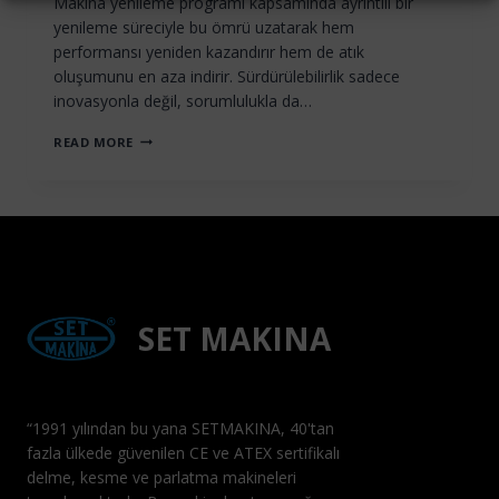
Makina yenileme programı kapsamında ayrıntılı bir
yenileme süreciyle bu ömrü uzatarak hem
performansı yeniden kazandırır hem de atık
oluşumunu en aza indirir. Sürdürülebilirlik sadece
inovasyonla değil, sorumlulukla da…
YENILEME,
READ MORE
DEĞIŞIMIN
YERINE:
SET
MAKINA’NIN
SÜRDÜRÜLEBILIR
SERVIS
MODELININ
MÜHENDISLIĞI
SET MAKINA
“1991 yılından bu yana SETMAKINA, 40'tan
fazla ülkede güvenilen CE ve ATEX sertifikalı
delme, kesme ve parlatma makineleri