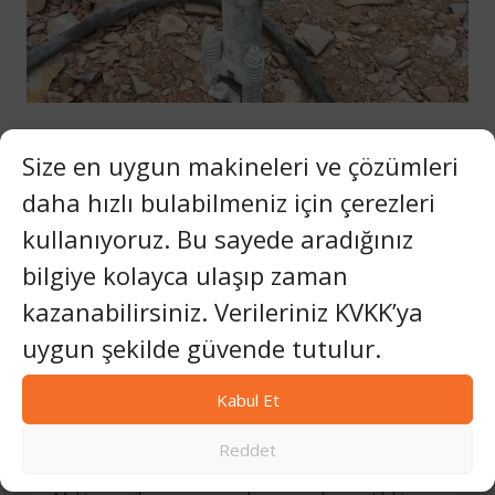
SÜRDÜRÜLEBILIRLIK VE YENILIK
Size en uygun makineleri ve çözümleri
Yenileme, Değişimin
daha hızlı bulabilmeniz için çerezleri
Yerine: Set Makina’nın
kullanıyoruz. Bu sayede aradığınız
Sürdürülebilir Servis
bilgiye kolayca ulaşıp zaman
kazanabilirsiniz. Verileriniz KVKK’ya
Modelinin Mühendisliği
uygun şekilde güvende tutulur.
Ekim 30, 2025
Kabul Et
Ağır makine sektöründe sürdürülebilirlik genellikle
verimlilik ve kaynak kullanımıyla ölçülür; ancak asıl etki,
Reddet
bir makinenin ne kadar uzun süre çalışır durumda
kalabildiğinde gizlidir. Set Makina mühendisleri, Set