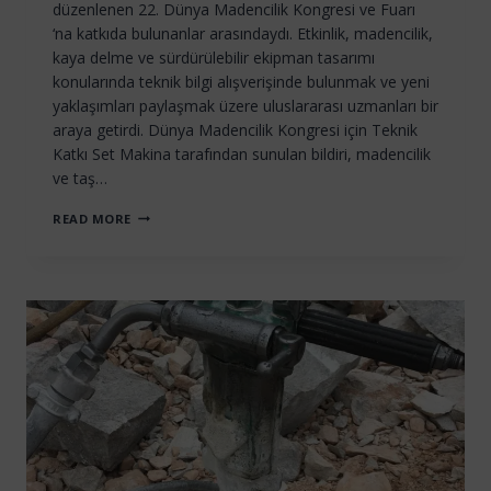
düzenlenen 22. Dünya Madencilik Kongresi ve Fuarı
‘na katkıda bulunanlar arasındaydı. Etkinlik, madencilik,
kaya delme ve sürdürülebilir ekipman tasarımı
konularında teknik bilgi alışverişinde bulunmak ve yeni
yaklaşımları paylaşmak üzere uluslararası uzmanları bir
araya getirdi. Dünya Madencilik Kongresi için Teknik
Katkı Set Makina tarafından sunulan bildiri, madencilik
ve taş…
SET
READ MORE
MAKINA
22.
DÜNYA
MADENCILIK
KONGRESI
VE
FUARI’NA
KATKI
SAĞLIYOR
(2011)