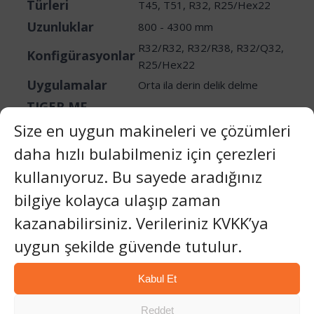
Türleri
T45, T51, R32, R25/Hex22
Uzunluklar
800 - 4300 mm
R32/R32, R32/R38, R32/Q32,
Konfigürasyonlar
R25/Hex22
Uygulamalar
Orta ila derin delik delme
TIGER MF
Çubuklar
Size en uygun makineleri ve çözümleri
Türleri
T45, T51
daha hızlı bulabilmeniz için çerezleri
Uzunluklar
3660 mm
kullanıyoruz. Bu sayede aradığınız
Azaltılmış diş aşınması,
bilgiye kolayca ulaşıp zaman
Özellikler
iyileştirilmiş enerji transferi
kazanabilirsiniz. Verileriniz KVKK’ya
TIGER Şaft
uygun şekilde güvende tutulur.
Adaptörleri
Türleri
R25/H22, R32/H22
Kabul Et
Uzunluklar
265 - 2400 mm
Kaya delici ve uzatma çubuğu
Reddet