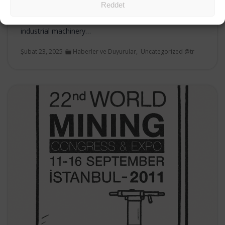
Reddet
In 2025, Set Makina proudly marks 34 years of
engineering excellence in the field of rock drilling and
industrial machinery…
Şubat 23, 2025
Haberler ve Duyurular
,
Uncategorized @tr