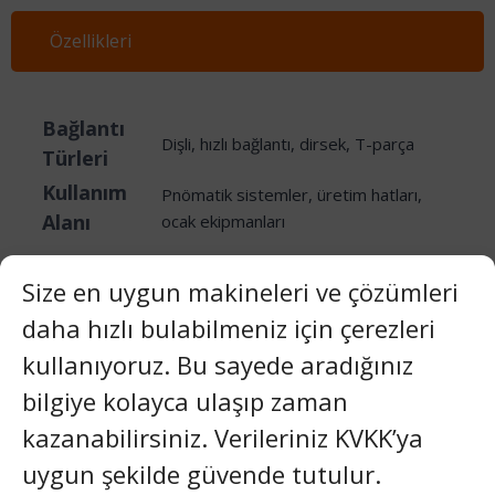
Özellikleri
Bağlantı
Dişli, hızlı bağlantı, dirsek, T-parça
Türleri
Kullanım
Pnömatik sistemler, üretim hatları,
Alanı
ocak ekipmanları
Size en uygun makineleri ve çözümleri
daha hızlı bulabilmeniz için çerezleri
Video
kullanıyoruz. Bu sayede aradığınız
bilgiye kolayca ulaşıp zaman
Galeri
kazanabilirsiniz. Verileriniz KVKK’ya
uygun şekilde güvende tutulur.