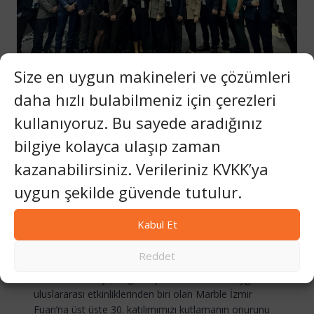
Size en uygun makineleri ve çözümleri
FUARLAR VE KONGRELER
|
UNCATEGORIZED @TR
daha hızlı bulabilmeniz için çerezleri
Marble İzmir’de 30. Yıl
kullanıyoruz. Bu sayede aradığınız
Kutlanıyor: Set
bilgiye kolayca ulaşıp zaman
Makina’nın Güven ve
kazanabilirsiniz. Verileriniz KVKK’ya
uygun şekilde güvende tutulur.
Yenilikçilik Mirası
Kabul Et
Nisan 25, 2025
Set Makina, otuz yılı aşkın bir süredir Türk mermer
Reddet
makinelerinin yenilikçiliğinin ön saflarında gururla yer
almaktadır. Bu yıl, doğal taş sektörünün en saygın
uluslararası etkinliklerinden biri olan Marble İzmir
Fuarı’na üst üste 30. katılımımızı kutlamanın onurunu