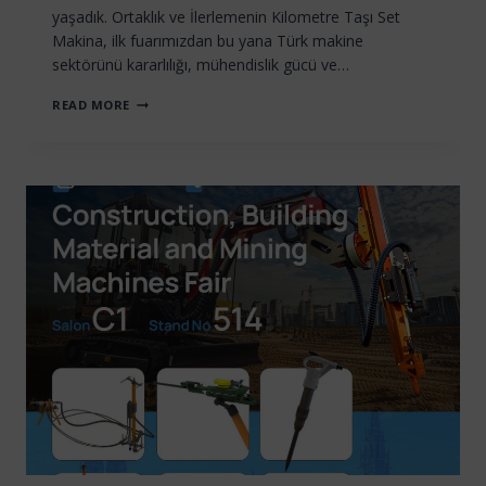
yaşadık. Ortaklık ve İlerlemenin Kilometre Taşı Set
Makina, ilk fuarımızdan bu yana Türk makine
sektörünü kararlılığı, mühendislik gücü ve…
MARBLE
READ MORE
İZMIR’DE
30.
YIL
KUTLANIYOR:
SET
MAKINA’NIN
GÜVEN
VE
YENILIKÇILIK
MIRASI