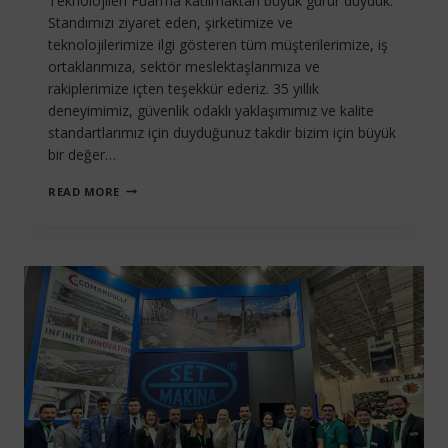
Teknolojileri Fuarı’na katılmaktan büyük gurur duyduk.
Standımızı ziyaret eden, şirketimize ve
teknolojilerimize ilgi gösteren tüm müşterilerimize, iş
ortaklarımıza, sektör meslektaşlarımıza ve
rakiplerimize içten teşekkür ederiz. 35 yıllık
deneyimimiz, güvenlik odaklı yaklaşımımız ve kalite
standartlarımız için duyduğunuz takdir bizim için büyük
bir değer…
11.
READ MORE
MINEX
ULUSLARARASI
MADENCILIK,
DOĞAL
KAYNAKLAR
VE
TEKNOLOJILERI
FUARI’NDAN
ÖNE
ÇIKANLAR