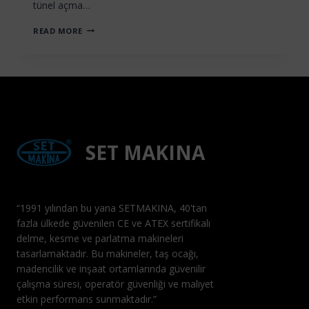
tünel açma…
SET
READ MORE
MAKINA
BAUMA
2025’TE
:
ZORLU
UYGULAMALAR
IÇIN
KANITLANMIŞ
SONDAJ
SET MAKINA
VE
PNÖMATIK
TEKNOLOJILERI
“1991 yılından bu yana SETMAKINA, 40'tan
fazla ülkede güvenilen CE ve ATEX sertifikalı
delme, kesme ve parlatma makineleri
tasarlamaktadır. Bu makineler, taş ocağı,
madencilik ve inşaat ortamlarında güvenilir
çalışma süresi, operatör güvenliği ve maliyet
etkin performans sunmaktadır.”