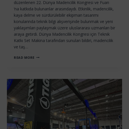
düzenlenen 22. Dünya Madencilik Kongresi ve Fuarı
‘na katkıda bulunanlar arasındaydı. Etkinlik, madencilik,
kaya delme ve sürdürülebilir ekipman tasarımı
konularında teknik bilgi alışverişinde bulunmak ve yeni
yaklaşımları paylaşmak üzere uluslararası uzmanları bir
araya getirdi. Dünya Madencilik Kongresi için Teknik
Katkı Set Makina tarafından sunulan bildiri, madencilik
ve taş…
SET
READ MORE
MAKINA
22.
DÜNYA
MADENCILIK
KONGRESI
VE
FUARI’NA
KATKI
SAĞLIYOR
(2011)