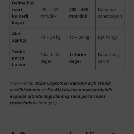
Delme hızı
(sert
295 – 425
400 – 650
Daha hızlı
kalkerli
mm/dak
mm/dak
penetrasyon
kaya)
Alet
18 – 24 kg
18 – 24 kg
Eşit denge
ağırlığı
Yedek
5 kat birim
1× birim
Daha kolay
parça
değer
değer
bakım
hacmi
(Tüm veriler
Atlas Copco’nun kamuya açık teknik
özelliklerinden
ve
Set Makina’nın karşılaştırılabilir
koşullar altında doğrulanmış saha performans
testlerinden
alınmıştır).