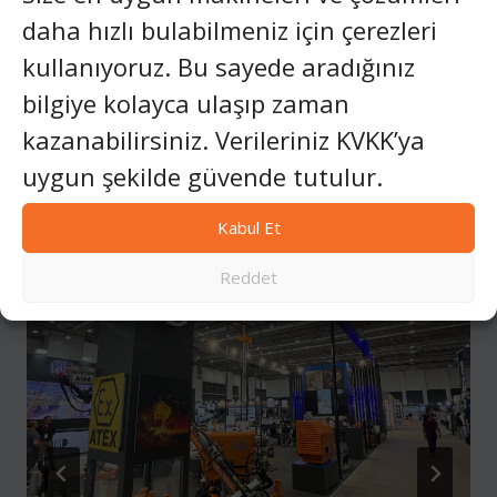
Profesyonelleri için Pratik Bir
daha hızlı bulabilmeniz için çerezleri
Karşılaştırma
kullanıyoruz. Bu sayede aradığınız
bilgiye kolayca ulaşıp zaman
kazanabilirsiniz. Verileriniz KVKK’ya
Similar Posts
uygun şekilde güvende tutulur.
Kabul Et
Reddet