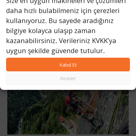
Size en uygun makineleri ve çözümleri
Performans için Tasarlandı. Endüstri için Üretildi. Set
daha hızlı bulabilmeniz için çerezleri
Makina bu yılki fuarda, dünya çapındaki taş ocakları,
kullanıyoruz. Bu sayede aradığınız
tünel açma…
bilgiye kolayca ulaşıp zaman
SET
READ MORE
MAKINA
kazanabilirsiniz. Verileriniz KVKK’ya
BAUMA
2025’TE
uygun şekilde güvende tutulur.
:
ZORLU
UYGULAMALAR
Kabul Et
IÇIN
KANITLANMIŞ
SONDAJ
Reddet
VE
PNÖMATIK
TEKNOLOJILERI