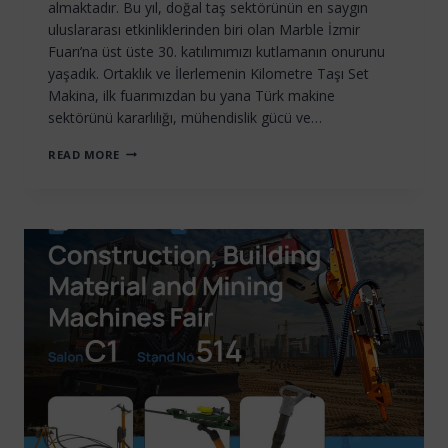
almaktadır. Bu yıl, doğal taş sektörünün en saygın
uluslararası etkinliklerinden biri olan Marble İzmir
Fuarı’na üst üste 30. katılımımızı kutlamanın onurunu
yaşadık. Ortaklık ve İlerlemenin Kilometre Taşı Set
Makina, ilk fuarımızdan bu yana Türk makine
sektörünü kararlılığı, mühendislik gücü ve…
MARBLE
READ MORE
İZMIR’DE
30.
YIL
KUTLANIYOR:
SET
MAKINA’NIN
GÜVEN
VE
YENILIKÇILIK
MIRASI