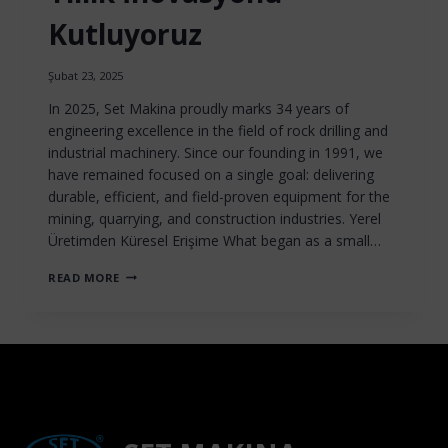
Kutluyoruz
Şubat 23, 2025
In 2025, Set Makina proudly marks 34 years of
engineering excellence in the field of rock drilling and
industrial machinery. Since our founding in 1991, we
have remained focused on a single goal: delivering
durable, efficient, and field-proven equipment for the
mining, quarrying, and construction industries. Yerel
Üretimden Küresel Erişime What began as a small…
KAYA
READ MORE
DELME
ALANINDA
34
YILLIK
İNOVASYONU
KUTLUYORUZ