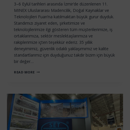
3–6 Eylül tarihleri arasında İzmir’de düzenlenen 11.
MINEX Uluslararası Madencilik, Doğal Kaynaklar ve
Teknolojileri Fuarı’na katılmaktan büyük gurur duyduk.
Standımızı ziyaret eden, şirketimize ve
teknolojilerimize ilgi gösteren tüm müşterilerimize, iş
ortaklarımıza, sektör meslektaşlarımıza ve
rakiplerimize içten teşekkür ederiz. 35 yıllık
deneyimimiz, güvenlik odaklı yaklaşımımız ve kalite
standartlarımız için duyduğunuz takdir bizim için büyük
bir değer…
11.
READ MORE
MINEX
ULUSLARARASI
MADENCILIK,
DOĞAL
KAYNAKLAR
VE
TEKNOLOJILERI
FUARI’NDAN
ÖNE
ÇIKANLAR