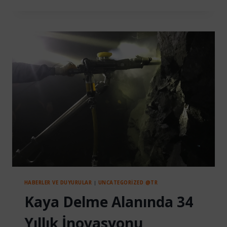
SMARTROOF
ILE
2.000
M’DE
ŞEV
KORUMASI
GÜVENLE
SAĞLANDI
HABERLER VE DUYURULAR
|
UNCATEGORIZED @TR
Kaya Delme Alanında 34
Yıllık İnovasyonu