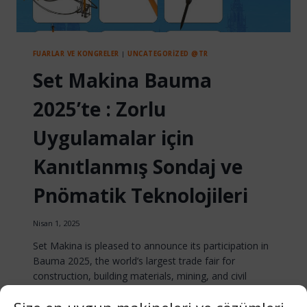
FUARLAR VE KONGRELER
|
UNCATEGORIZED @TR
Set Makina Bauma
2025’te : Zorlu
Uygulamalar için
Kanıtlanmış Sondaj ve
Pnömatik Teknolojileri
Nisan 1, 2025
Set Makina is pleased to announce its participation in
Bauma 2025, the world’s largest trade fair for
construction, building materials, mining, and civil
engineering equipment.
Konum: Münih, Almanya
Tarihler: 7-13 Nisan 2025
Salon C1 – Stand 514