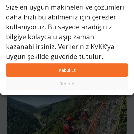
Size en uygun makineleri ve çözümleri
Yazı
PREVIOUS
NEXT
Marble İzmir’de 30. Yıl
Yenileme, Değişimin Yerine:
daha hızlı bulabilmeniz için çerezleri
gezinmesi
Kutlanıyor: Set Makina’nın
Set Makina’nın Sürdürülebilir
kullanıyoruz. Bu sayede aradığınız
Güven ve Yenilikçilik Mirası
Servis Modelinin
Mühendisliği
bilgiye kolayca ulaşıp zaman
kazanabilirsiniz. Verileriniz KVKK’ya
uygun şekilde güvende tutulur.
Similar Posts
Kabul Et
Reddet