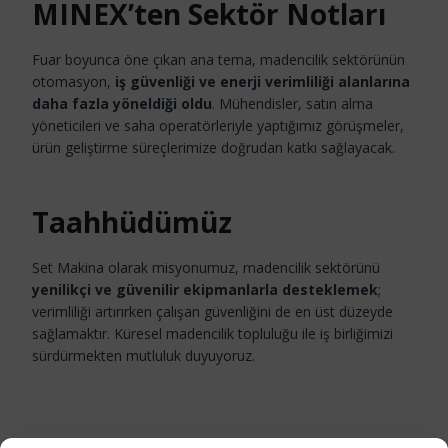
MINEX’ten Sektör Notları
Fuar boyunca öne çıkan ana tema, madencilik sektörünün
otomasyon,
iş güvenliği ve enerji verimliliği alanlarına
daha fazla yöneldiği oldu
. Mühendisler, satın alma
yöneticileri ve saha operatörleriyle yaptığımız görüşmeler,
ürün geliştirme süreçlerimize doğrudan katkı sağlayacak.
Taahhüdümüz
Set Makina olarak misyonumuz, madencilik sektörünü
yenilikçi ve güvenilir ekipmanlarla desteklemek
;
verimliliği artırırken çalışan güvenliğini de en üst düzeyde
sağlamaktır. Küresel madencilik topluluğu ile iş birliğimizi
sürdürmekten mutluluk duyuyoruz.