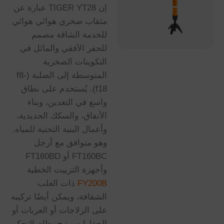
إن TIGER YT28 عبارة عن
مثقاب صخري هوائي هوائي
للخدمة الشاقة مصمم
للحفر الأفقي والمائل في
التكوينات الصخرية
المتوسطة إلى الصلبة (f8-
f18). يُستخدم على نطاق
واسع في التعدين، وبناء
الأنفاق، والسكك الحديدية،
وأعمال البنية التحتية للمياه.
وهو متوافق مع أرجل
FT160BC أو FT160BD
وأجهزة التزييت الخطية
FY200B
ذات العلب
الشفافة، ويمكن أيضًا تركيبه
على الزلاجات أو العربات أو
الحفارات. يتيح نظام التحكم