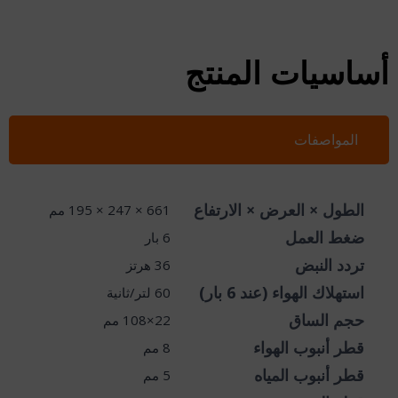
أساسيات المنتج
المواصفات
الطول × العرض × الارتفاع
661 × 247 × 195 مم
ضغط العمل
6 بار
تردد النبض
36 هرتز
استهلاك الهواء (عند 6 بار)
60 لتر/ثانية
حجم الساق
22×108 مم
قطر أنبوب الهواء
8 مم
قطر أنبوب المياه
5 مم