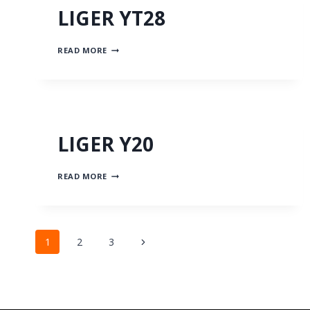
LIGER YT28
LIGER
READ MORE
YT28
LIGER Y20
LIGER
READ MORE
Y20
Page
Next
1
2
3
Page
navigation