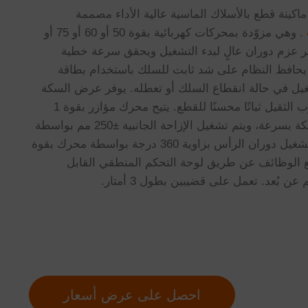
 TIGER GRANFILL هي ماكينة قطع بالأسلاك الماسية عالية الأداء مصممة
. وهي مزوّدة بمحركات كهربائية بقوة 50 أو 60 أو 75 أو
، مما يوفر عزم دوران عالٍ لبدء التشغيل ويحقق سرعة خطية
ك تبلغ 40 م/ثانية. يحافظ النظام على شد ثابت للسلك باستخدام بطاقة
يل في حالة انقطاع السلك أو تعطله. يوفر عرض السكة
البالغ 1,280 مم والإطار المصبوب الثقيل ثباتًا محسنًا للقطع. يتيح محرك مؤازر بقوة 1
حصان إمكانية تحديد موضع السكة بسرعة، ويتم تشغيل الإزاحة الجانبية ±250 مم بواسطة
محرك بقوة 0.75 حصان، ويتم تشغيل دوران الرأس بزاوية 360 درجة بواسطة محرك بقوة
يع الوظائف عن طريق لوحة التحكم المنطقي القابل
احصل على عرض أسعار