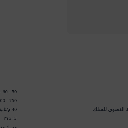
50 - 60 - 60 - 75 - 100 حصان
750 - 1000 دورة في الدقيقة
 القصوى للسلك
40 م/ثانية
3+3 m
محرك مؤازر ب