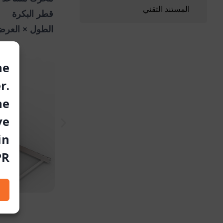
المستند التقني
قطر البكرة
الطول × العرض 
he
r.
he
ve
in
R.