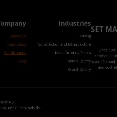
Company
Industries
SET M
About Us
Mining
Case Study
Construction and Infrastructure
“Since 19
Certifications
Manufacturing Plants
certified dril
Blog
Marble Quarry
over 40 countri
and cost-ef
Granit Quarry
aret A.Ş.
: 60, 06370 Yenimahalle –