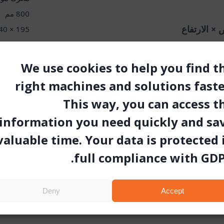
800 مم
× الارتفاع
195 × 140 × 162
We use cookies to help you find t
right machines and solutions faste
This way, you can access t
information you need quickly and sa
valuable time. Your data is protected 
full compliance with GDP
Deny
Accept