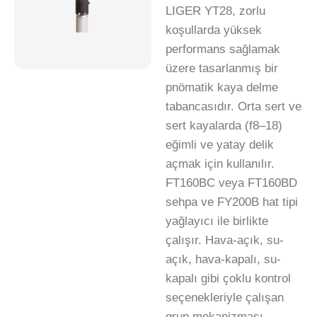
LIGER YT28, zorlu
koşullarda yüksek
performans sağlamak
üzere tasarlanmış bir
pnömatik kaya delme
tabancasıdır. Orta sert ve
sert kayalarda (f8–18)
eğimli ve yatay delik
açmak için kullanılır.
FT160BC veya FT160BD
sehpa ve FY200B hat tipi
yağlayıcı ile birlikte
çalışır. Hava-açık, su-
açık, hava-kapalı, su-
kapalı gibi çoklu kontrol
seçenekleriyle çalışan
grup mekanizması,