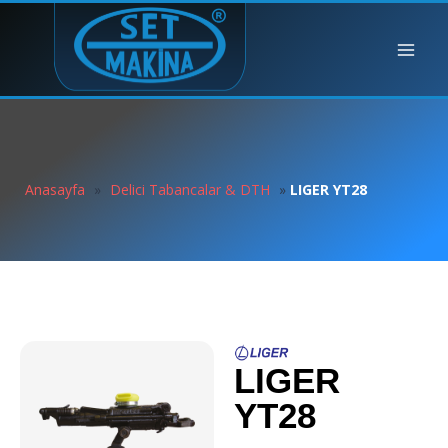
Anasayfa
»
Delici Tabancalar & DTH
»
LIGER YT28
LIGER
YT28