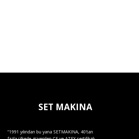
SET MAKINA
“1991 yılından bu yana SETMAKINA, 40'tan
fazla ülkede güvenilen CE ve ATEX sertifikalı