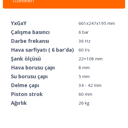
Özellikleri
YxGxY
661x247x195 mm
Çalışma basıncı
6 bar
Darbe frekansı
36 Hz
Hava sarfiyatı ( 6 bar’da)
60 l/s
Şank ölçüsü
22×108 mm
Hava borusu çapı
8 mm
Su borusu çapı
5 mm
Delme çapı
34 - 42 mm
Piston strok
60 mm
Ağırlık
26 kg