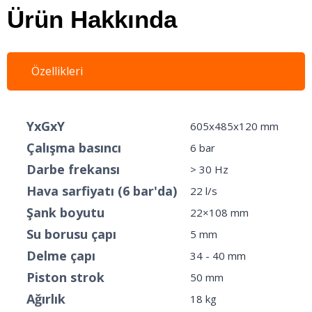
Ürün Hakkında
Özellikleri
YxGxY
605x485x120 mm
Çalışma basıncı
6 bar
Darbe frekansı
> 30 Hz
Hava sarfiyatı (6 bar'da)
22 l/s
Şank boyutu
22×108 mm
Su borusu çapı
5 mm
Delme çapı
34 - 40 mm
Piston strok
50 mm
Ağırlık
18 kg