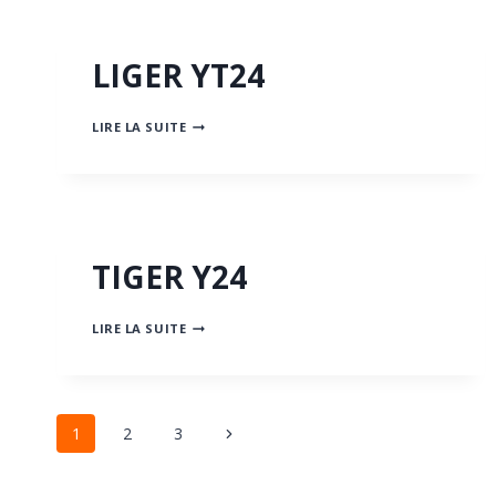
LIGER YT24
LIGER
LIRE LA SUITE
YT24
TIGER Y24
TIGER
LIRE LA SUITE
Y24
Page
Next
1
2
3
Page
navigation