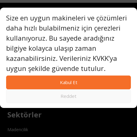
Size en uygun makineleri ve çözümleri
daha hızlı bulabilmeniz için çerezleri
SET MAKINA
kullanıyoruz. Bu sayede aradığınız
bilgiye kolayca ulaşıp zaman
kazanabilirsiniz. Verileriniz KVKK’ya
“1991 yılından bu yana SETMAKINA, 40'tan
uygun şekilde güvende tutulur.
fazla ülkede güvenilen CE ve ATEX sertifikalı
delme, kesme ve parlatma makineleri
tasarlamaktadır. Bu makineler, taş ocağı,
Kabul Et
madencilik ve inşaat ortamlarında güvenilir
çalışma süresi, operatör güvenliği ve maliyet
Reddet
etkin performans sunmaktadır.”
Sektörler
Madencilik