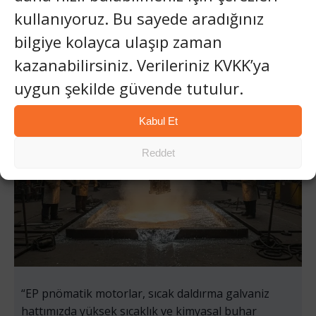
hasarı riski olmadan sağlanabilir.
kullanıyoruz. Bu sayede aradığınız
bilgiye kolayca ulaşıp zaman
kazanabilirsiniz. Verileriniz KVKK’ya
uygun şekilde güvende tutulur.
Kabul Et
Reddet
“EP pnömatik motorlar, sıcak daldırma galvaniz
hattımızda yüksek sıcaklık ve kimyasal buhar