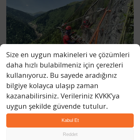
Size en uygun makineleri ve çözümleri
daha hızlı bulabilmeniz için çerezleri
kullanıyoruz. Bu sayede aradığınız
bilgiye kolayca ulaşıp zaman
kazanabilirsiniz. Verileriniz KVKK’ya
SET MAKINA’nın ekibi bize sadece bir makine
satmakla kalmadı, bir mühendislik sorununu
uygun şekilde güvende tutulur.
çözmemize yardımcı oldu.“
– Satın Alma Müdürü, Altyapı Firması
Kabul Et
Sonraki Adımlar
Reddet