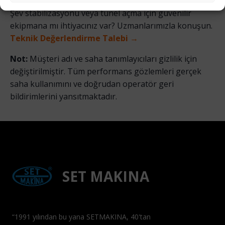
Şev stabilizasyonu veya tünel açma için güvenilir
ekipmana mı ihtiyacınız var? Uzmanlarımızla konuşun.
Teknik Değerlendirme Talebi →
Not:
Müşteri adı ve saha tanımlayıcıları gizlilik için
değiştirilmiştir. Tüm performans gözlemleri gerçek
saha kullanımını ve doğrudan operatör geri
bildirimlerini yansıtmaktadır.
SET MAKINA
“1991 yılından bu yana SETMAKINA, 40'tan