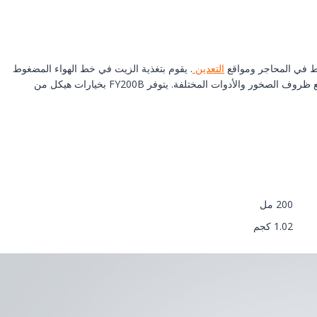
وط في المحاجر ومواقع
التعدين
. يقوم بتغذية الزيت في خط الهواء المضغوط
لتقليل التآكل والحفاظ على استقرار الأداء أثناء الحفر. يساعد الخزان الشفاف المشغلين على مراقبة مستوى الزيت، بينما يتكيف نظام التنقيط القابل للتعديل مع ظروف الصخور والأدوات المختلفة. يتوفر FY200B بخيارات هيكل من
200 مل
1.02 كجم