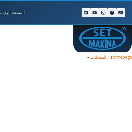
لتجاوز
لى
الصفحة الرئيسي
لمحتوى
Homepage
»
الملحقات
»
TIGER FY200B