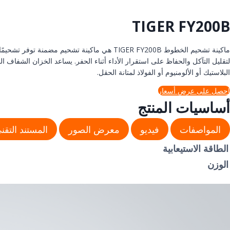
TIGER FY200B
ماكينة تشحيم الخطوط TIGER FY200B هي ماكينة تشحيم مضمنة توفر تشحيمًا مستمرًا
البلاستيك أو الألومنيوم أو الفولاذ لمتانة الحقل.
احصل على عرض أسعار
أساسيات المنتج
المواصفات
فيديو
معرض الصور
المستند التقن
الطاقة الاستيعابية
الوزن