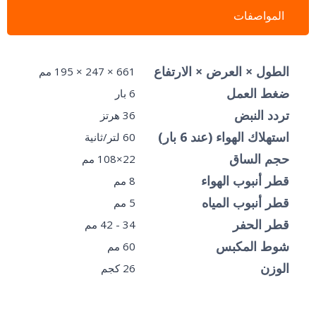
المواصفات
الطول × العرض × الارتفاع
661 × 247 × 195 مم
ضغط العمل
6 بار
تردد النبض
36 هرتز
استهلاك الهواء (عند 6 بار)
60 لتر/ثانية
حجم الساق
22×108 مم
قطر أنبوب الهواء
8 مم
قطر أنبوب المياه
5 مم
قطر الحفر
34 - 42 مم
شوط المكبس
60 مم
الوزن
26 كجم