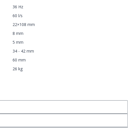
36 Hz
60 l/s
22×108 mm
8 mm
5 mm
34 - 42 mm
60 mm
26 kg