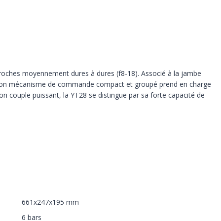
 roches moyennement dures à dures (f8-18). Associé à la jambe
ail. Son mécanisme de commande compact et groupé prend en charge
son couple puissant, la YT28 se distingue par sa forte capacité de
661x247x195 mm
6 bars