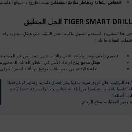
انخفاض الكفاءة ومخاطر سلامة المشغلين
بسبب ظروف الموقع القاسية
TIGER SMART DRILL الحل المطبق
في هذا المشروع، استخدم العميل ماكينة الحفر المثبّتة على هيكلٍ مجنزر، وقد
شملت الفوائد ما يلي:
تصميم زاحف
يوفر إمكانية التنقل والثبات على التضاريس غير المستوية
هيكل مدمج
يتيح الإعداد الآمن في مناطق الغابات المحصورة
دقة عالية
تضمن جمع بيانات موثوق بها أثناء الحفر الجوفي
“بعد التركيب، ظل فريق سيت ماكينا على اتصال دائم بنا ولم يتركونا وحدنا.
لقد تابعوا بانتظام، وتحققوا من أداء الماكينات، وأجابوا بسرعة عندما كانت
لدينا أسئلة.”
–
مدير العمليات، مقلع الرخام