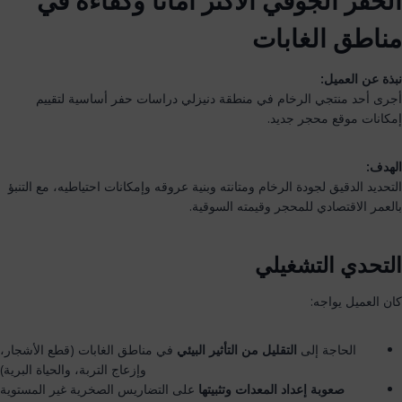
الحفر الجوفي الأكثر أمانًا وكفاءة في
مناطق الغابات
نبذة عن العميل:
أجرى أحد منتجي الرخام في منطقة دنيزلي دراسات حفر أساسية لتقييم
إمكانات موقع محجر جديد.
الهدف:
التحديد الدقيق لجودة الرخام ومتانته وبنية عروقه وإمكانات احتياطيه، مع التنبؤ
بالعمر الاقتصادي للمحجر وقيمته السوقية.
التحدي التشغيلي
كان العميل يواجه:
الحاجة إلى
التقليل من التأثير البيئي
في مناطق الغابات (قطع الأشجار،
وإزعاج التربة، والحياة البرية)
صعوبة إعداد المعدات وتثبيتها
على التضاريس الصخرية غير المستوية