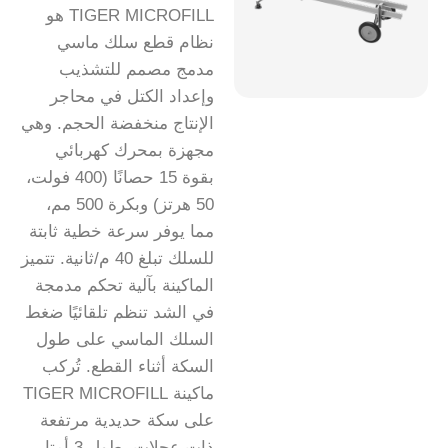
TIGER MICROFILL هو
نظام قطع سلك ماسي
مدمج مصمم للتشذيب
وإعداد الكتل في محاجر
الإنتاج منخفضة الحجم. وهي
مجهزة بمحرك كهربائي
بقوة 15 حصانًا (400 فولت،
50 هرتز) وبكرة 500 مم،
مما يوفر سرعة خطية ثابتة
للسلك تبلغ 40 م/ثانية. تتميز
الماكينة بآلية تحكم مدمجة
في الشد تنظم تلقائيًا ضغط
السلك الماسي على طول
السكة أثناء القطع. تُركب
ماكينة TIGER MICROFILL
على سكة حديدية مرتفعة
ذات عجلات بطول 3 أمتار،