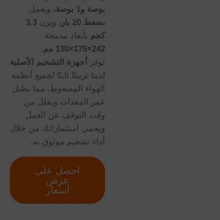
بوصة و1 بوصة،
ويعمل
بضغط 20 بار،
ويزن
3.3
كجم
بأبعاد مدمجة
242×175×130 مم
.
توفر
أجهزة التشحيم الأصلية
لدينا تزييتًا ثابتًا لجميع أنظمة
الهواء المضغوط، مما يطيل
عمر المعدات ويقلل من
وقت التوقف عن العمل
ويحمي استثماراتك من خلال
أداء تشحيم موثوق به.
احصل على
عرض
أسعار