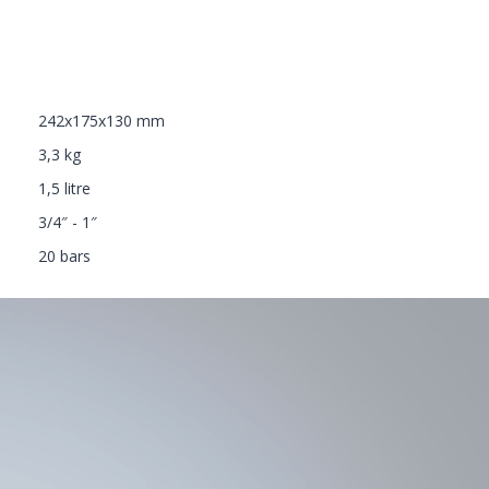
242x175x130 mm
3,3 kg
1,5 litre
3/4″ - 1″
20 bars