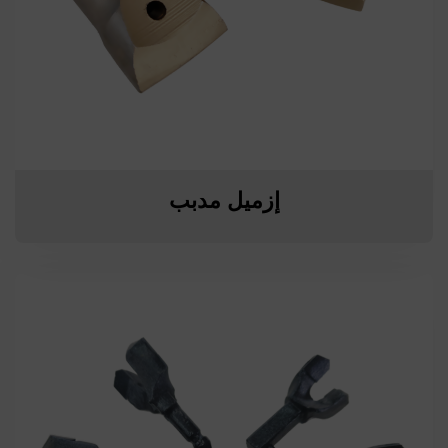
إزميل مدبب