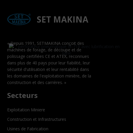
TIGER Y24
SET MAKINA
marteau piqueur pneumatique
« Depuis 1991, SETMAKINA conçoit des
machines de forage, de découpe et de
polissage certifiées CE et ATEX, reconnues
dans plus de 40 pays pour leur fiabilité, leur
TIGER Y20
sécurité d'utilisation et leur rentabilité dans
les domaines de l'exploitation minière, de la
Foreuse à main
construction et des carrières. »
Secteurs
Exploitation Miniere
Construction et Infrastructures
Usines de Fabrication