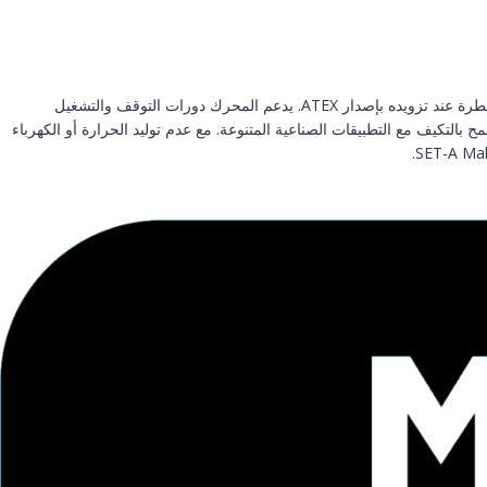
يوفر المحرك الهوائي من النوع الدوار أداءً موثوقًا في البيئات الصعبة ويقاوم الغبار والرطوبة وتقلبات درجات الحرارة. ويمكنه العمل بأمان حتى في المناطق الخطرة عند تزويده بإصدار ATEX. يدعم المحرك دورات التوقف والتشغيل
بالتكيف مع التطبيقات الصناعية المتنوعة. مع عدم توليد الحرارة أو الكهرباء