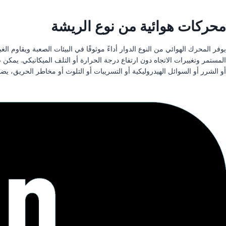
محركات هوائية من نوع الريشة
المستمر وتغييرات الاتجاه دون ارتفاع درجة الحرارة أو التلف الميكانيكي. يمكن
أو الشرر أو السوائل الهيدروليكية أو التسريبات أو التلوث أو مخاطر الحريق، يضمن أداءً آمنًا و