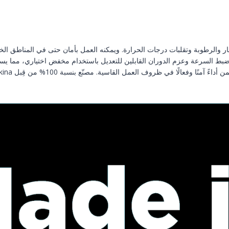
 ضبط السرعة وعزم الدوران القابلين للتعديل باستخدام مخفض اختياري، مما يسمح 
فعالًا في ظروف العمل القاسية. مصنّع بنسبة 100% من قِبل SET-A Makina.