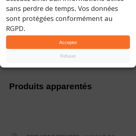
sans perdre de temps. Vos données
Galerie
sont protégées conformément au
RGPD.
Document technique
Accepter
Refuser
Produits apparentés