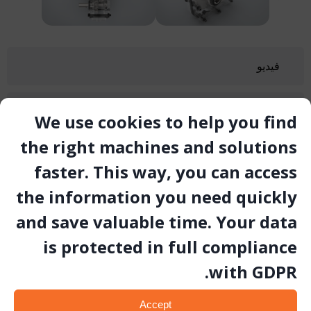
فيديو
معرض الصور
We use cookies to help you find
the right machines and solutions
المستند التقني
faster. This way, you can access
the information you need quickly
and save valuable time. Your data
is protected in full compliance
with GDPR.
المنتجات ذات الصلة
Accept