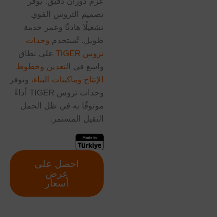
عزم دوران دقيق. يوفر
تصميم التروس القوي
تشغيلًا هادئًا وعمر خدمة
طويل. تُستخدم
وحدات
تروس TIGER
على نطاق
واسع في
التعدين
وخطوط
الإنتاج
وماكينات البناء،
وتوفر
وحدات تروس TIGER أداءً
موثوقًا به في ظل الحمل
الثقيل المستمر.
احصل على
عرض
أسعار