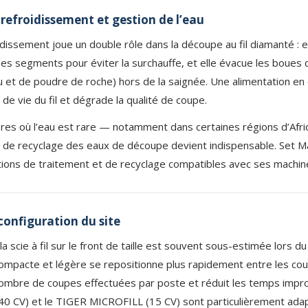
refroidissement et gestion de l’eau
idissement joue un double rôle dans la découpe au fil diamanté : el
s segments pour éviter la surchauffe, et elle évacue les boues
 et de poudre de roche) hors de la saignée. Une alimentation en 
 de vie du fil et dégrade la qualité de coupe.
ères où l’eau est rare — notamment dans certaines régions d’Afr
de recyclage des eaux de découpe devient indispensable. Set Mak
lations de traitement et de recyclage compatibles avec ses machin
configuration du site
la scie à fil sur le front de taille est souvent sous-estimée lors d
 compacte et légère se repositionne plus rapidement entre les cou
ombre de coupes effectuées par poste et réduit les temps impro
40 CV) et le TIGER MICROFILL (15 CV) sont particulièrement ada