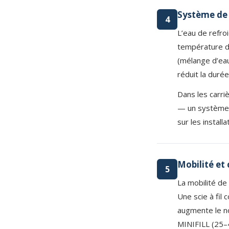
Système de 
4
L’eau de refro
température de
(mélange d’eau
réduit la durée
Dans les carri
— un système 
sur les instal
Mobilité et 
5
La mobilité de 
Une scie à fil
augmente le n
MINIFILL (25–