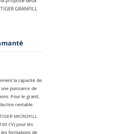
ina propose deux
ie TIGER GRANFILL
diamanté
tement la capacité de
, une puissance de
ns. Pour le granit,
duction rentable.
u TIGER MICROFILL
100 CV) pour les
 les formations de