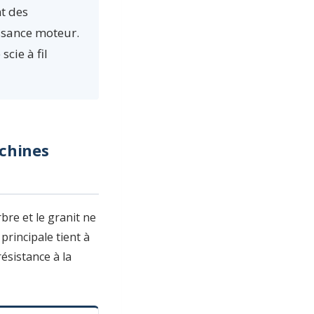
nt des
uissance moteur.
cie à fil
achines
bre et le granit ne
rincipale tient à
ésistance à la