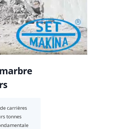
e marbre
rs
 de carrières
urs tonnes
fondamentale