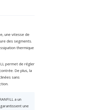
re, une vitesse de
usure des segments.
issipation thermique
LL permet de régler
contrée. De plus, la
clinées sans
tion.
RANFILL a un
 garantissent une