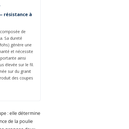
7
— résistance à
e composée de
a. Sa dureté
e Mohs) génère une
amanté et nécessite
portante ainsi
 élevée sur le fil.
ée sur du granit
roduit des coupes
pe : elle détermine
nce de la poulie