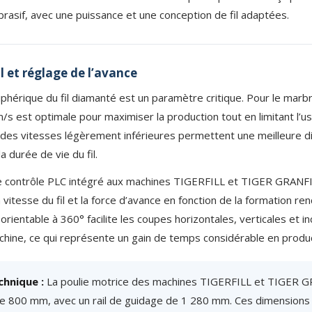
abrasif, avec une puissance et une conception de fil adaptées.
il et réglage de l’avance
iphérique du fil diamanté est un paramètre critique. Pour le marb
m/s est optimale pour maximiser la production tout en limitant l’
, des vitesses légèrement inférieures permettent une meilleure d
a durée de vie du fil.
 contrôle PLC intégré aux machines TIGERFILL et TIGER GRANFI
vitesse du fil et la force d’avance en fonction de la formation ren
rientable à 360° facilite les coupes horizontales, verticales et in
chine, ce qui représente un gain de temps considérable en produc
chnique :
La poulie motrice des machines TIGERFILL et TIGER G
e 800 mm, avec un rail de guidage de 1 280 mm. Ces dimensions