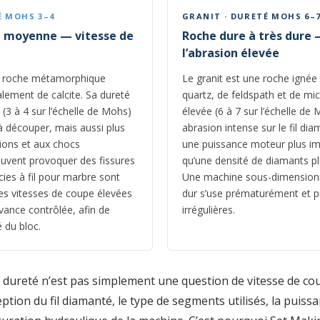
É MOHS 3–4
GRANIT · DURETÉ MOHS 6–
à moyenne — vitesse de
Roche dure à très dure 
l’abrasion élevée
e roche métamorphique
Le granit est une roche igné
lement de calcite. Sa dureté
quartz, de feldspath et de mic
 (3 à 4 sur l’échelle de Mohs)
élevée (6 à 7 sur l’échelle d
 à découper, mais aussi plus
abrasion intense sur le fil di
tions et aux chocs
une puissance moteur plus im
uvent provoquer des fissures
qu’une densité de diamants plus
cies à fil pour marbre sont
Une machine sous-dimensionn
es vitesses de coupe élevées
dur s’use prématurément et p
vance contrôlée, afin de
irrégulières.
é du bloc.
e dureté n’est pas simplement une question de vitesse de cou
tion du fil diamanté, le type de segments utilisés, la puissa