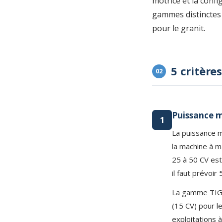
motrice et la conf
gammes distinctes 
pour le granit.
5 critère
02
Puissance m
1
La puissance m
la machine à m
25 à 50 CV est
il faut prévoi
La gamme TIGE
(15 CV) pour l
exploitations 