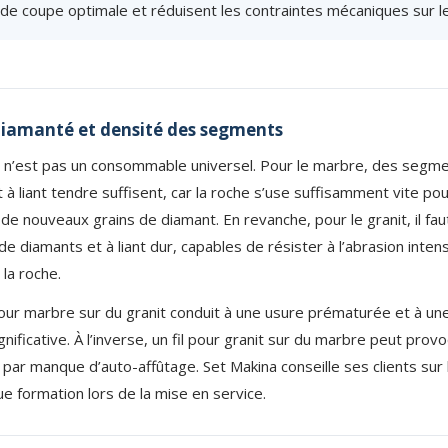
e coupe optimale et réduisent les contraintes mécaniques sur le 
 diamanté et densité des segments
é n’est pas un consommable universel. Pour le marbre, des segmen
 à liant tendre suffisent, car la roche s’use suffisamment vite p
de nouveaux grains de diamant. En revanche, pour le granit, il f
e diamants et à liant dur, capables de résister à l’abrasion intense
la roche.
l pour marbre sur du granit conduit à une usure prématurée et à un
gnificative. À l’inverse, un fil pour granit sur du marbre peut pro
ar manque d’auto-affûtage. Set Makina conseille ses clients sur la
e formation lors de la mise en service.