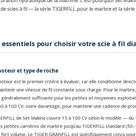
iguration hydraulique de la machine. C’est pourquoi Set Mak
de scies à fil — la série TIGERFILL pour le marbre et la sér
s essentiels pour choisir votre scie à fil 
oteur et type de roche
oteur est le premier critère à évaluer, car elle conditionne direc
aintenir une vitesse de fil constante sous charge. Pour le marbre
 généralement suffisante pour les petites et moyennes exploitatio
r 50 à 100 CV, voire davantage, pour maintenir une cadence de pro
RFILL de Set Makina couvre 15 à 100 CV selon le modèle — d
es petites carrières de marbre jusqu’au TIGERFILL standard (50–
à fort volume. Le TIGER GRANFILL est spécifiquement conçu pour