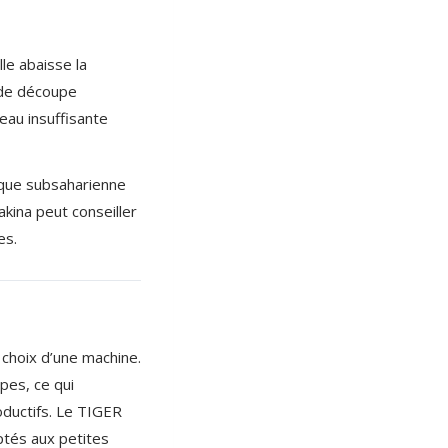
le abaisse la
 de découpe
eau insuffisante
ique subsaharienne
ina peut conseiller
es.
u choix d’une machine.
pes, ce qui
ductifs. Le TIGER
ptés aux petites