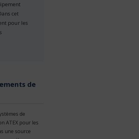
quipement
Dans cet
ent pour les
s
ipements de
systèmes de
ion ATEX pour les
as une source