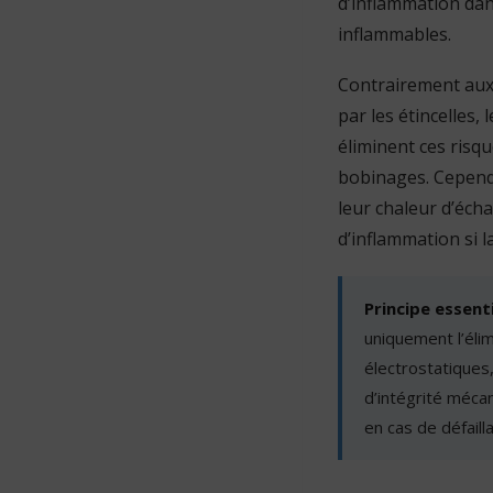
d’inflammation da
inflammables.
Contrairement aux 
par les étincelles
éliminent ces risqu
bobinages. Cependan
leur chaleur d’éch
d’inflammation si l
Principe essenti
uniquement l’éli
électrostatiques,
d’intégrité méca
en cas de défaill