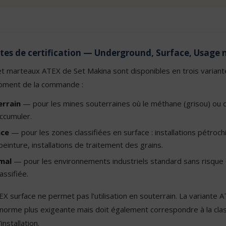
ntes de certification — Underground, Surface, Usage
t marteaux ATEX de Set Makina sont disponibles en trois variantes
moment de la commande :
errain
— pour les mines souterraines où le méthane (grisou) ou d
ccumuler.
ace
— pour les zones classifiées en surface : installations pétrochi
einture, installations de traitement des grains.
mal
— pour les environnements industriels standard sans risqu
assifiée.
EX surface ne permet pas l’utilisation en souterrain. La variante 
e norme plus exigeante mais doit également correspondre à la clas
installation.