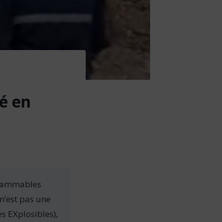
té en
nflammables
n’est pas une
s EXplosibles),