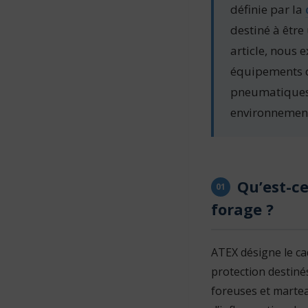
définie par la
destiné à être
article, nous 
équipements de
pneumatiques 
environnemen
Qu’est-ce
01
forage ?
ATEX désigne le c
protection destiné
foreuses et marte