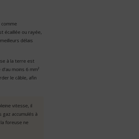
ue comme
st écaillée ou rayée,
meilleurs délais
se à la terre est
lé d’au moins 6 mm²
der le câble, afin
ine vitesse, il
es gaz accumulés à
la foreuse ne