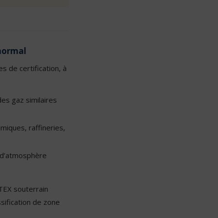
 normal
 de certification, à
es gaz similaires
miques, raffineries,
e d’atmosphère
ATEX souterrain
sification de zone