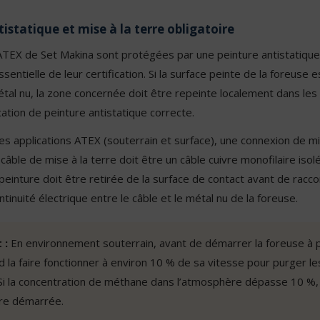
istatique et mise à la terre obligatoire
ATEX de Set Makina sont protégées par une peinture antistatiq
ntielle de leur certification. Si la surface peinte de la foreuse e
tal nu, la zone concernée doit être repeinte localement dans les 
cation de peinture antistatique correcte.
les applications ATEX (souterrain et surface), une connexion de mi
 câble de mise à la terre doit être un câble cuivre monofilaire iso
peinture doit être retirée de la surface de contact avant de raccor
ntinuité électrique entre le câble et le métal nu de la foreuse.
 :
En environnement souterrain, avant de démarrer la foreuse à ple
d la faire fonctionner à environ 10 % de sa vitesse pour purger l
 Si la concentration de méthane dans l’atmosphère dépasse 10 %, 
tre démarrée.