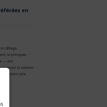
référées en
 ni câblage
nt, la principale
es — est
t souvent la solution
insèquement sûre
os
ffe