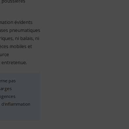
s poussières
mation évidents
reuses pneumatiques
ques, ni balais, ni
ièces mobiles et
ource
t entretenue.
erne pas
harges
exigences
 d’inflammation