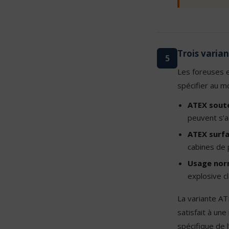
Trois varia
5
Les foreuses e
spécifier au 
ATEX sout
peuvent s’a
ATEX surf
cabines de p
Usage nor
explosive cl
La variante AT
satisfait à un
spécifique de l’