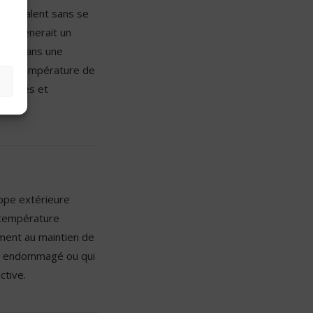
les calent sans se
ui amènerait un
duit dans une
 T de température de
ormales et
ue.
ppe extérieure
e température
ement au maintien de
est endommagé ou qui
ctive.