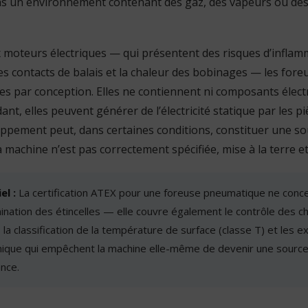
ns un environnement contenant des gaz, des vapeurs ou de
moteurs électriques — qui présentent des risques d’inflam
, les contacts de balais et la chaleur des bobinages — les fo
es par conception. Elles ne contiennent ni composants électri
t, elles peuvent générer de l’électricité statique par les p
appement peut, dans certaines conditions, constituer une s
a machine n’est pas correctement spécifiée, mise à la terre e
el :
La certification ATEX pour une foreuse pneumatique ne conc
mination des étincelles — elle couvre également le contrôle des c
 la classification de la température de surface (classe T) et les 
nique qui empêchent la machine elle-même de devenir une source
ance.