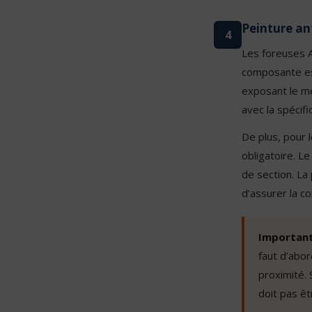
Peinture ant
4
Les foreuses 
composante esse
exposant le mé
avec la spécifi
De plus, pour 
obligatoire. Le
de section. La 
d’assurer la co
Important
faut d’abor
proximité.
doit pas ê