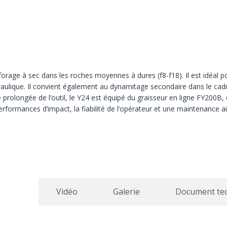
ge à sec dans les roches moyennes à dures (f8-f18). Il est idéal pour
ydraulique. Il convient également au dynamitage secondaire dans le cad
 prolongée de l’outil, le Y24 est équipé du graisseur en ligne FY200B
 performances d’impact, la fiabilité de l’opérateur et une maintenance a
cation
Vidéo
Galerie
Document te