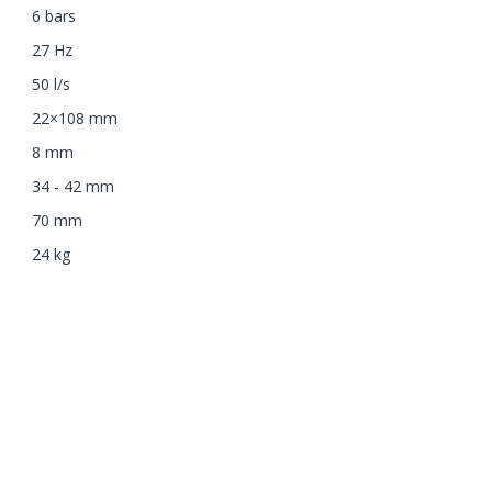
6 bars
27 Hz
50 l/s
22×108 mm
8 mm
34 - 42 mm
70 mm
24 kg