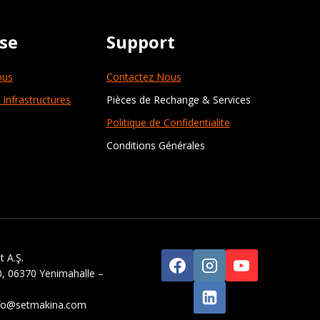
ise
Support
ous
Contactez Nous
 Infrastructures
Pièces de Rechange & Services
Politique de Confidentialite
Conditions Générales
 A.Ş.
0, 06370 Yenimahalle –
fo@setmakina.com