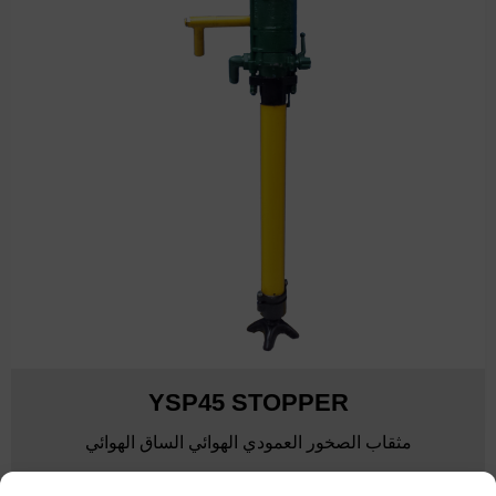
YSP45 STOPPER
مثقاب الصخور العمودي الهوائي الساق الهوائي