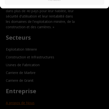
machines de forage, de découpe et de
polissage certifiées CE et ATEX, reconnues
dans plus de 40 pays pour leur fiabilité, leur
sécurité d'utilisation et leur rentabilité dans
les domaines de l'exploitation minière, de la
construction et des carrières. »
Secteurs
Exploitation Miniere
Construction et Infrastructures
Usines de Fabrication
Carriere de Marbre
Carriere de Granit
Entreprise
A propos de Nous