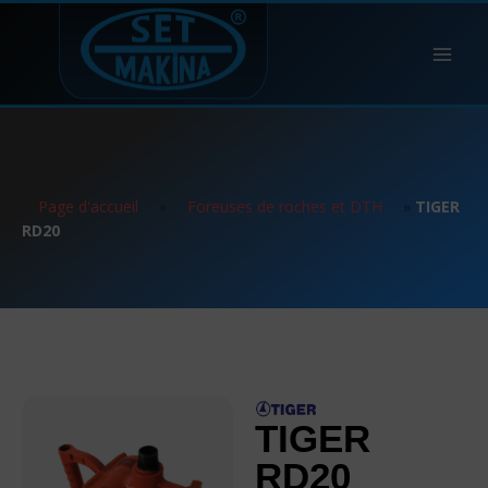
Page d'accueil
»
Foreuses de roches et DTH
»
TIGER
RD20
TIGER
RD20