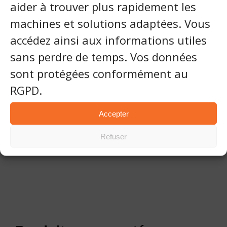
aider à trouver plus rapidement les
Pression de service
5 bars
machines et solutions adaptées. Vous
accédez ainsi aux informations utiles
sans perdre de temps. Vos données
Vidéo
sont protégées conformément au
RGPD.
Galerie
Accepter
Document technique
Refuser