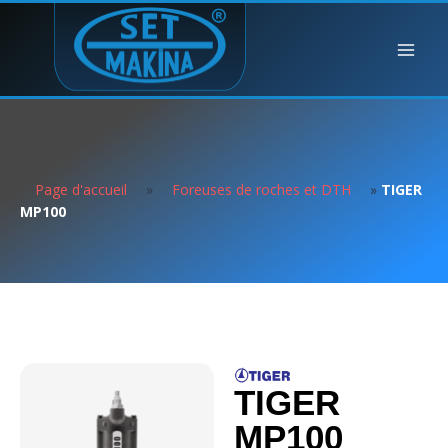
Page d'accueil
»
Foreuses de roches et DTH
»
TIGER
MP100
TIGER
MP100