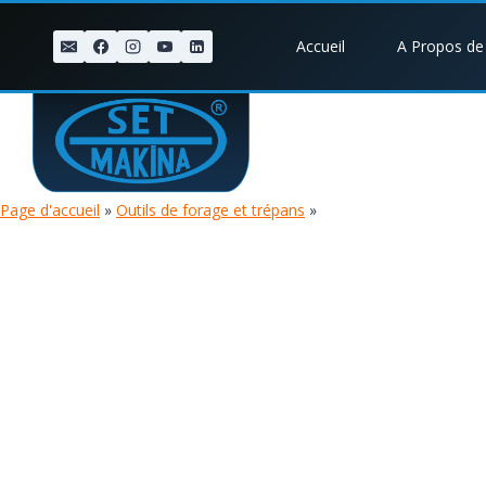
Skip
to
Accueil
A Propos de
content
Page d'accueil
»
Outils de forage et trépans
»
Manchons