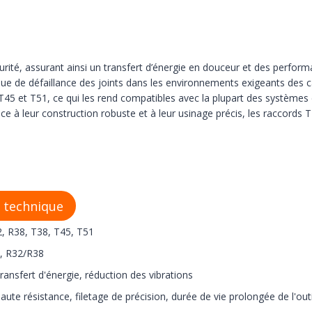
té, assurant ainsi un transfert d’énergie en douceur et des performan
e risque de défaillance des joints dans les environnements exigeants de
45 et T51, ce qui les rend compatibles avec la plupart des système
 Grâce à leur construction robuste et à leur usinage précis, les raccord
 technique
, R38, T38, T45, T51
, R32/R38
 transfert d'énergie, réduction des vibrations
haute résistance, filetage de précision, durée de vie prolongée de l'outi