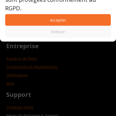
Exploitation Miniere
RGPD.
Construction et Infrastructures
Usines de Fabrication
Accepter
Carriere de Marbre
Refuser
Carriere de Granit
Entreprise
A propos de Nous
Construction et Infrastructures
Certifications
Blog
Support
Contactez Nous
Pièces de Rechange & Services