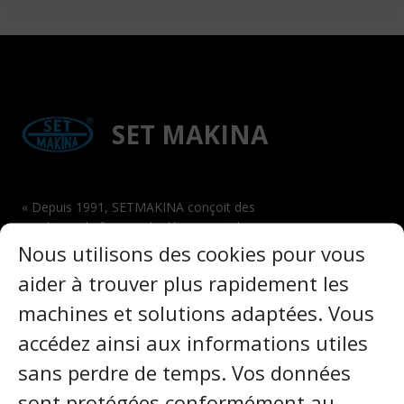
SET MAKINA
« Depuis 1991, SETMAKINA conçoit des
machines de forage, de découpe et de
polissage certifiées CE et ATEX, reconnues
Nous utilisons des cookies pour vous
dans plus de 40 pays pour leur fiabilité, leur
aider à trouver plus rapidement les
sécurité d'utilisation et leur rentabilité dans
les domaines de l'exploitation minière, de la
machines et solutions adaptées. Vous
construction et des carrières. »
accédez ainsi aux informations utiles
Secteurs
sans perdre de temps. Vos données
sont protégées conformément au